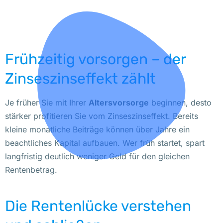
Frühzeitig vorsorgen – der
Zinseszinseffekt zählt
Je früher Sie mit Ihrer
Altersvorsorge
beginnen, desto
stärker profitieren Sie vom Zinseszinseffekt. Bereits
kleine monatliche Beiträge können über Jahre ein
beachtliches Kapital aufbauen. Wer früh startet, spart
langfristig deutlich weniger Geld für den gleichen
Rentenbetrag.
Die Rentenlücke verstehen